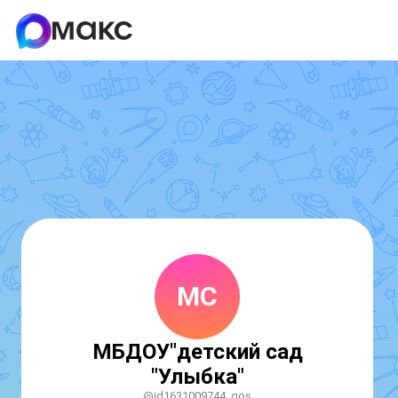
МС
МБДОУ"детский сад
"Улыбка"
@id1631009744_gos