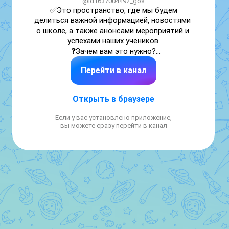
@id1637004492_gos
✅Это пространство, где мы будем 
делиться важной информацией, новостями 
о школе, а также анонсами мероприятий и 
успехами наших учеников.

❓Зачем вам это нужно?

✅Канал станет отличным способом быть в 
Перейти в канал
курсе всех происходящих событий, 
общаться с учителями и друг с другом, а 
также получать дополнительные 
Открыть в браузере
материалы для занятий.
Если у вас установлено приложение,
вы можете сразу перейти в канал