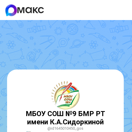
МБОУ СОШ №9 БМР РТ
имени К.А.Сидоркиной
@id1645010450_gos