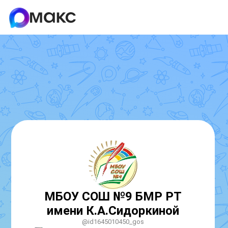
МБОУ СОШ №9 БМР РТ
имени К.А.Сидоркиной
@id1645010450_gos