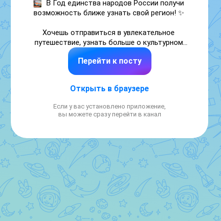
В Год единства народов России получи 
возможность ближе узнать свой регион! ✨ 

Хочешь отправиться в увлекательное 
путешествие, узнать больше о культурном 
наследии нашей страны и проявить себя? 
Перейти к посту
Участвуй в конкурсном отборе в рамках 
Всероссийского проекта «Единство народов 
России» программы Росмолодёжи «Больше, 
Открыть в браузере
чем путешествие». 

Если у вас установлено приложение,
🎯 Цель конкурса — знакомство молодых 
вы можете сразу перейти в канал
путешественников со знаковыми 
национальными, культурными и 
историческими объектами региона с 
акцентом на многообразии и единстве 
народов России. 

Кто может участвовать? 

🔸 Команды из 9 обучающихся в возрасте 
14–17 лет вместе с советником по 
воспитанию. 
