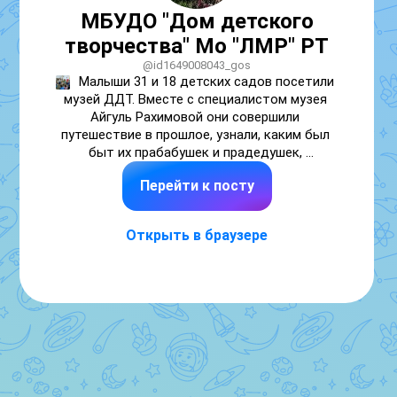
МБУДО "Дом детского
творчества" Мо "ЛМР" РТ
@id1649008043_gos
Малыши 31 и 18 детских садов посетили 
музей ДДТ. Вместе с специалистом музея 
Айгуль Рахимовой они совершили 
путешествие в прошлое, узнали, каким был 
быт их прабабушек и прадедушек, 
познакомились с "предками" современных 
Перейти к посту
бытовых устройств.
Открыть в браузере