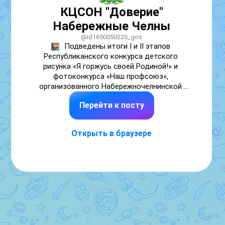
КЦСОН "Доверие"
Набережные Челны
@id1650050226_gos
Подведены итоги I и II этапов 
Республиканского конкурса детского 
рисунка «Я горжусь своей Родиной!» и 
фотоконкурса «Наш профсоюз», 
организованного Набережночелнинской 
территориальной организацией Профсоюза. 
Перейти к посту
Это творческое мероприятие стало 
отличной возможностью для членов 
профсоюза и их детей проявить свои 
Открыть в браузере
таланты и поделиться своим видением мира.

Участники конкурсов были отмечены 
заслуженными сертификатами участника, 
подтверждающими их вклад в мир 
искусства. А для самых юных художников и 
талантливых фотографов были 
подготовлены приятные сюрпризы – 
подарочные сертификаты в магазин 