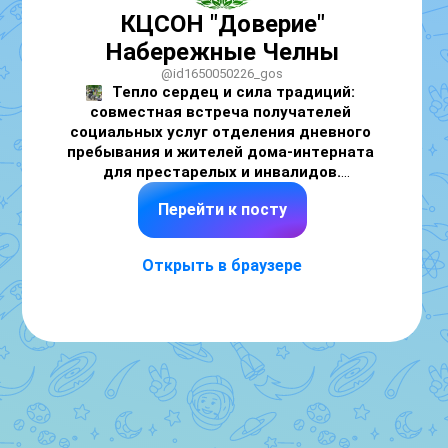
КЦСОН "Доверие"
Набережные Челны
@id1650050226_gos
Тепло сердец и сила традиций: 
совместная встреча получателей 
социальных услуг отделения дневного 
пребывания и жителей дома-интерната 
Перейти к посту
15 мая, в Международный день семьи, а 
также в рамках объявленного Президентом 
РФ Года единства народов и реализации 
Открыть в браузере
общественного проекта ПФО «Ментальное 
здоровье» получатели социальных услуг 
отделения дневного пребывания 
Комплексного центра социального 
обслуживания населения «Доверие» 
посетили Набережночелнинский дом-
интернат для престарелых и инвалидов. 
Сотрудниками отделения дневного 
пребывания во главе с культорганизатором 