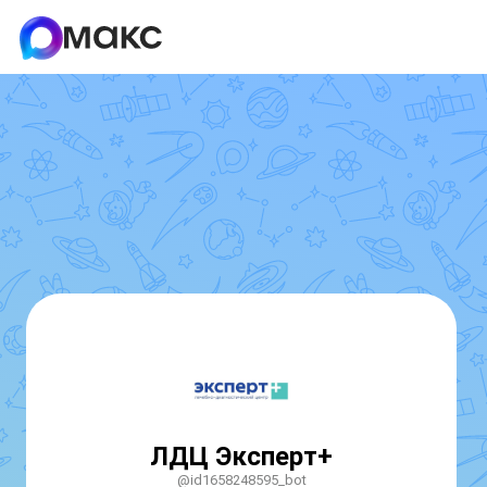
ЛДЦ Эксперт+
@id1658248595_bot