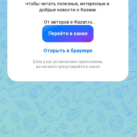
чтобы читать полезные, интересные и 
добрые новости о Казани.

От авторов e-Kazan.ru

Перейти в канал
По вопросам рекламы: elvira.nigmatullina@e-
kazan.ru

По всем остальным вопросам: hello@e-
Открыть в браузере
kazan.ru
Если у вас установлено приложение,
вы можете сразу перейти в канал