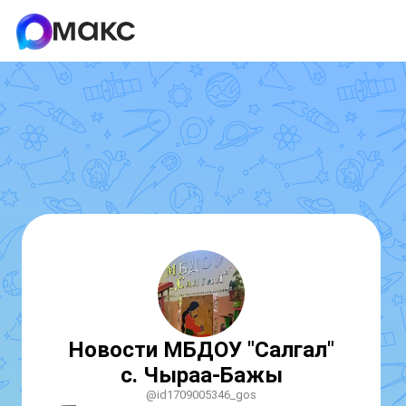
Новости МБДОУ "Салгал"
с. Чыраа-Бажы
@id1709005346_gos