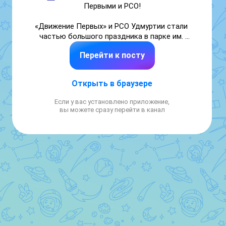
Первыми и РСО!

«Движение Первых» и РСО Удмуртии стали 
частью большого праздника в парке им. 
Кирова. Мы создали интерактивные 
Перейти к посту
площадки, где каждый мог узнать о наших 
возможностях. 🤝

Открыть в браузере
Команда «Первые школы 70» были в центре 
событий и заряжали всех позитивом! 💥

Если у вас установлено приложение,
вы можете сразу перейти в канал
В завершении праздника наша команда 
совместно с Региональным отделением 
Движения Первых сделали памятное фото с 
заслуженным мастером спорта, 
трехкратным чемпионом мира по биатлону 
Иваном Юрьевичем Черезовым! 

#ПервыеУдмуртии #школа70ижевск 
#ПервыеИжевска #Первыешколы70 
#КалендарьПервых #НавигаторыДетства18 
#ПервичкаВДеле #ДвижениеПервых 