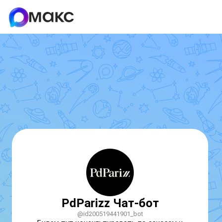
PdParizz Чат-бот
@id200519441901_bot