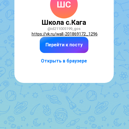
ШС
Школа с.Кага
@id211005199_gos
https://vk.ru/wall-201869172_1296
Перейти к посту
Открыть в браузере