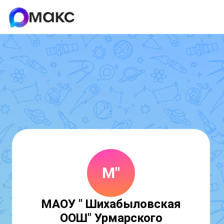
М"
МАОУ " Шихабыловская
ООШ" Урмарского