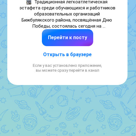
Традиционная легкоатлетическая 
эстафета среди обучающихся и работников 
образовательных организаций 
Бижбулякского района, посвящённая Дню 
Победы, состоялась сегодня на 
Центральной площади с.Бижбуляк. 

Перейти к посту
В соревнованиях приняли участие команды 
младшего и старшего возраста, а также 
педагогов школы.

Открыть в браузере
Поздравляем команду старшеклассников 
нашей школы, ставшую  победителем 
Если у вас установлено приложение,
соревнований в своей возрастной 
вы можете сразу перейти в канал
категории, а также команду педагов школы, 
занявшую 3 место среди образовательных 
организаций Бижбулякского района!

Спасибо всем участникам соревнований, 
представивших школу в эстафете Победы!!!

#ДеньПобеды

#Бижбуляк2школа

#Победа81

#НаследникиПобеды