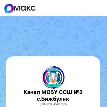
Канал МОБУ СОШ №2
с.Бижбуляк
@id212004649_gos