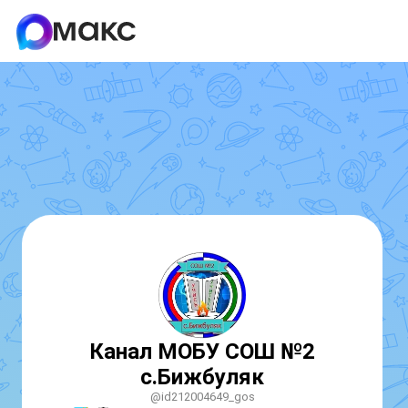
Канал МОБУ СОШ №2
с.Бижбуляк
@id212004649_gos