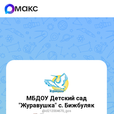
МБДОУ Детский сад
"Журавушка" с. Бижбуляк
@id212004670_gos