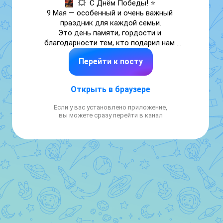
💥  С Днём Победы! ⭐

9 Мая — особенный и очень важный 
праздник для каждой семьи.

Это день памяти, гордости и 
благодарности тем, кто подарил нам 
мирное небо, жизнь и счастливое детство. 
Перейти к посту
🕊️

🎉 В этот светлый день мы говорим слова 
искренней благодарности ветеранам, 
Открыть в браузере
труженикам тыла и всем героям Великой 
Отечественной войны.

Если у вас установлено приложение,
вы можете сразу перейти в канал
🇷🇺 Пусть память о подвиге народа живёт 
в сердцах детей и взрослых, передаётся из 
поколения в поколение и вдохновляет нас 
беречь мир, добро и человечность.

Желаем всем крепкого здоровья, 
благополучия, тепла в семьях и мирного 
неба над головой.

С праздником Великой Победы! ❤️