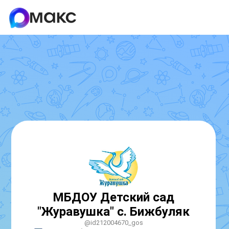
МБДОУ Детский сад
"Журавушка" с. Бижбуляк
@id212004670_gos