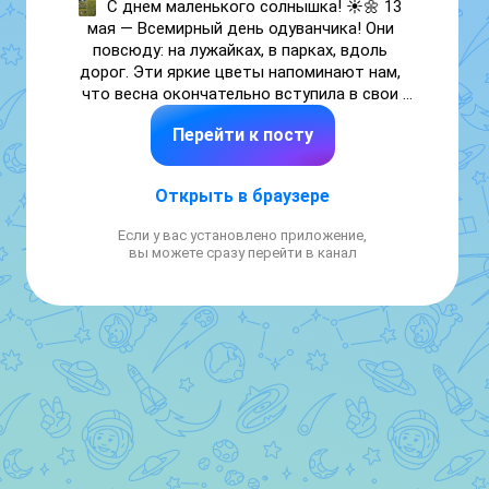
С днем маленького солнышка! ☀️🌼 13 
мая — Всемирный день одуванчика! Они 
повсюду: на лужайках, в парках, вдоль 
дорог. Эти яркие цветы напоминают нам, 
что весна окончательно вступила в свои 
права. Одуванчик — это не просто сорняк, а 
Перейти к посту
символ силы, стойкости и радости! 
Давайте сегодня вдохнем аромат весны и 
просто улыбнемся этому яркому дню! 🌼

Открыть в браузере
#ДеньОдуванчика #Весна2026 #Май 
Если у вас установлено приложение,
#Природа #Позитив
вы можете сразу перейти в канал