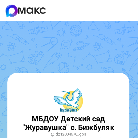
МБДОУ Детский сад
"Журавушка" с. Бижбуляк
@id212004670_gos