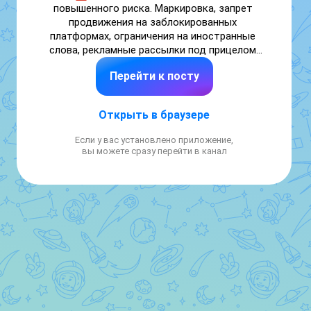
повышенного риска. Маркировка, запрет 
продвижения на заблокированных 
платформах, ограничения на иностранные 
слова, рекламные рассылки под прицелом 
закона о персональных данных – 
Перейти к посту
предпринимателям сегодня нужно знать, 
где именно проходит граница.

Открыть в браузере
"Мой бизнес" приглашает на бесплатный 
семинар «Интернет-реклама. Современные 
Если у вас установлено приложение,
практические рекомендации – как 
вы можете сразу перейти в канал
избежать нарушений законодательства».

Спикер – Анастасия Червинская, 
практикующий бизнес-юрист в сфере 
интеллектуальной собственности, 15 лет 
опыта. 

Разберём реальные ситуации: чем нативная 
реклама отличается от саморекламы, как 
правильно делать рассылки, что грозит за 
рекламу на заблокированных ресурсах и при 