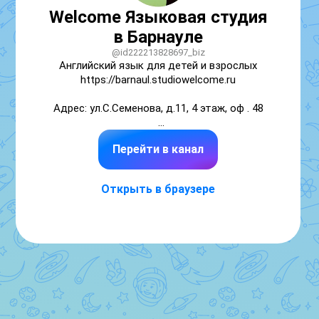
Welcome Языковая студия
в Барнауле
@id222213828697_biz
Английский язык для детей и взрослых 

https://barnaul.studiowelcome.ru

Адрес: ул.С.Семенова, д.11, 4 этаж, оф . 48

Режим работы:

Перейти в канал
Понедельник - Пятница 

10:00 - 19:00
Открыть в браузере