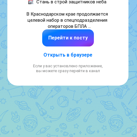
Стань в строй защитников неба 

В Краснодарском крае продолжается 
целевой набор в спецподразделения 
операторов БПЛА 

Перейти к посту
При подписании контракта на военную 
службу будут доступны все действующие 
меры поддержки участников спецоперации.

Открыть в браузере
Для оформления на военную службу по 
Если у вас установлено приложение,
контракту или получения интересующей 
вы можете сразу перейти в канал
информации можно обратиться по 
телефону: 8 (861) 577-37-87.