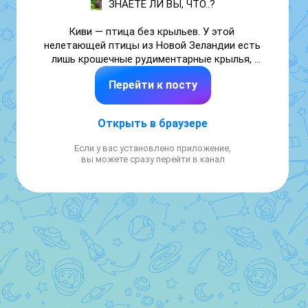
ЗНАЕТЕ ЛИ ВЫ, ЧТО..?

Киви — птица без крыльев. У этой 
нелетающей птицы из Новой Зеландии есть 
лишь крошечные рудиментарные крылья, 
скрытые под перьями. Кроме того, у неё 
Перейти к посту
ноздри расположены на кончике клюва, что 
позволяет ей вынюхивать добычу под 
землёй.

Открыть в браузере
#факты
Если у вас установлено приложение,
вы можете сразу перейти в канал