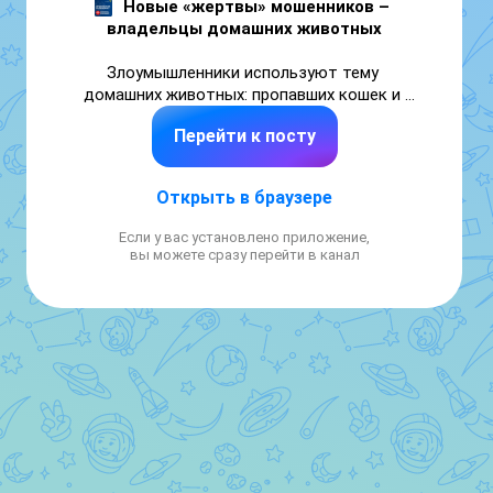
Новые «жертвы» мошенников – 
владельцы домашних животных
Злоумышленники используют тему 
домашних животных: пропавших кошек и 
собак, ветеринарных препаратов, помощи 
Перейти к посту
приютам и покупки породистых домашних 
питомцев.

Расчет мошенников простой, поскольку 
Открыть в браузере
владельцы домашних животных 
переживают за своих питомцев и в 
Если у вас установлено приложение,
стрессовой ситуации могут поверить 
вы можете сразу перейти в канал
незнакомцу.

Как работает «схема»?

Злоумышленники находят объявление о 
пропаже животного, присылают его 
владельцу фото или видеозапись якобы 
найденного питомца и требуют денежные 
средства за его возвращение владельцу.

Для убедительности мошенники 