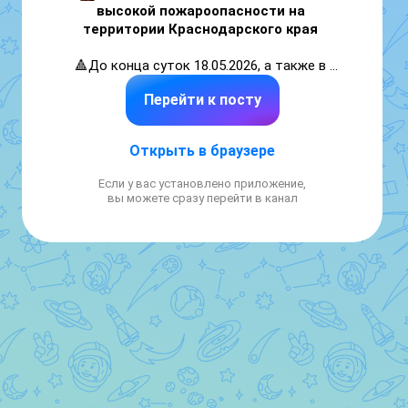
высокой пожароопасности на 
территории Краснодарского края 
🔺До конца суток 18.05.2026, а также в 
течение суток 19.05.2026 местами в юго-
Перейти к посту
западных районах Краснодарского края 
ожидается 
высокая пожароопасность 4 
класса.
Открыть в браузере
В связи с этим Главное управление по 
Если у вас установлено приложение,
Краснодарскому краю рекомендует о 
вы можете сразу перейти в канал
необходимости соблюдения мер 
пожарной безопасности:
🔸 находясь в лесах, запрещается 
пользоваться открытыми источниками 
огня вблизи сухой травы и поваленных 
деревьев;

🔸разводить костер необходимо на 
открытых площадках, окружив место 
разведения минерализованной полосой не 
менее 0,5 м. По истечении необходимости 