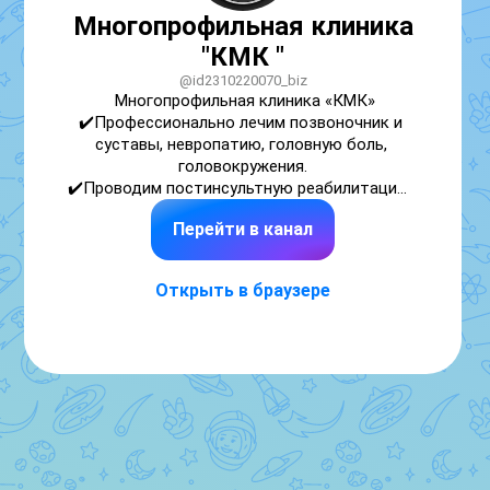
Многопрофильная клиника
"КМК "
@id2310220070_biz
Многопрофильная клиника «КМК»

✔️Профессионально лечим позвоночник и 
суставы, невропатию, головную боль, 
головокружения.

✔️Проводим постинсультную реабилитацию, 
реабилитацию после протезирования и 
Перейти в канал
травм.

✔️Приём ведут высококвалифицированные 
специалисты

Открыть в браузере
📞Запись на прием: +7 (861) 206-31-44

📍 Адрес: ул. Ставропольская 216, 3 этаж.