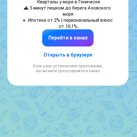
Кварталы у моря в Геническе

🌊 5 минут пешком до берега Азовского 
моря

🔹 Ипотека от 2% | первоначальный взнос 
от 10,1%

🔹 1 и 2-комнатные квартиры

Перейти в канал
🔹 Комфорт-класс

другиеберега.рф

Открыть в браузере
+79587606327
Если у вас установлено приложение,
вы можете сразу перейти в канал