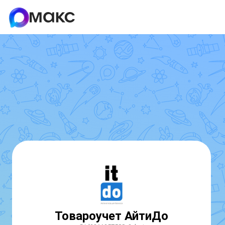
Товароучет АйтиДо