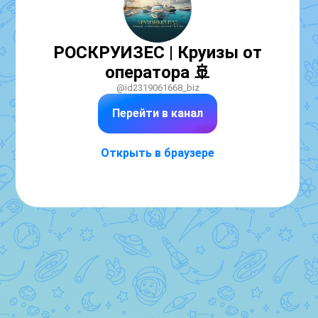
РОСКРУИЗЕС | Круизы от
оператора 🚢
@id2319061668_biz
Перейти в канал
Открыть в браузере