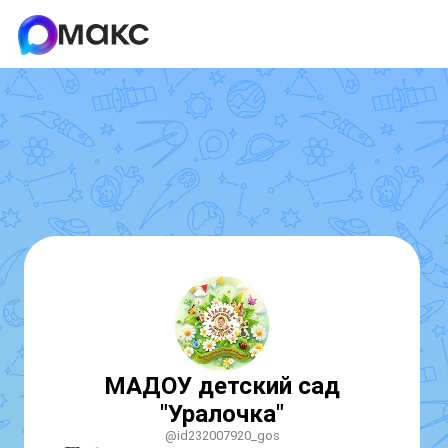
МАДОУ детский сад
"Уралочка"
@id232007920_gos