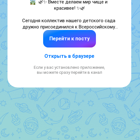
🌿✨ Вместе делаем мир чище и 
красивее! ✨🌿

Сегодня коллектив нашего детского сада 
дружно присоединился к Всероссийскому 
субботнику! 💪

Перейти к посту
С хорошим настроением и большим 
энтузиазмом сотрудники вышли на 
Открыть в браузере
благоустройство территории детского 
сада и прилегающих территорий, привели в 
Если у вас установлено приложение,
порядок участки, убрали мусор, подмели 
вы можете сразу перейти в канал
территорию детского сада и подготовили 
пространство для прогулок наших 
воспитанников. 🌸🍃