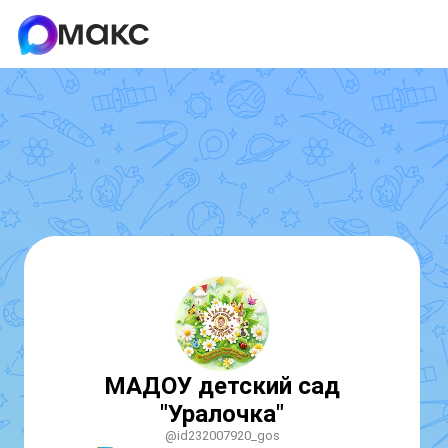
МАДОУ детский сад
"Уралочка"
@id232007920_gos