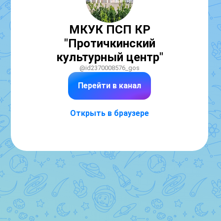
МКУК ПСП КР
"Протичкинский
культурный центр"
@id2370008576_gos
Перейти в канал
Открыть в браузере