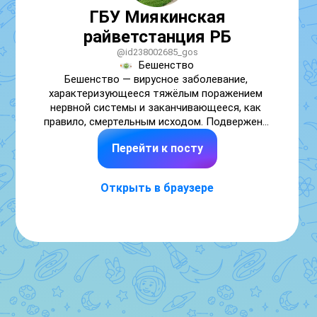
ГБУ Миякинская
райветстанция РБ
@id238002685_gos
Бешенство

Бешенство — вирусное заболевание, 
характеризующееся тяжёлым поражением 
нервной системы и заканчивающееся, как 
правило, смертельным исходом. Подвержены 
все виды теплокровных животных, в том 
Перейти к посту
числе собаки, кошки, лисицы, волки.

Причины

Заражение бешенством происходит при 
Открыть в браузере
контакте с инфицированным животным. 
Вирус передаётся через укус, но также 
может попасть на повреждённые участки 
кожи (царапины, ссадины) или слизистые 
оболочки.

Источники заражения:

из диких животных — волки, лисицы, шакалы, 
енотовидные собаки, барсуки, скунсы, 
летучие мыши и грызуны;
