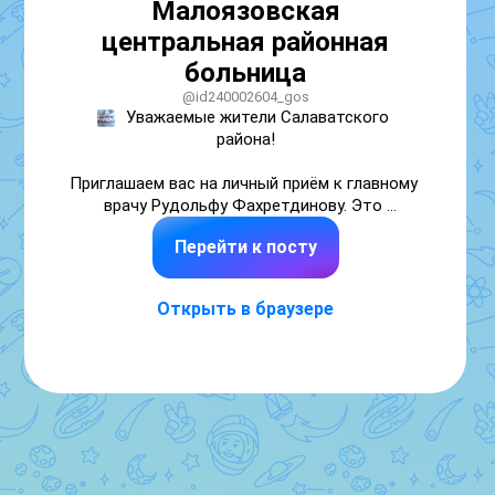
Малоязовская
центральная районная
больница
@id240002604_gos
Уважаемые жители Салаватского 
района!

Приглашаем вас на личный приём к главному 
врачу Рудольфу Фахретдинову. Это 
отличная возможность задать 
Перейти к посту
интересующие вопросы, обсудить проблемы 
здравоохранения в районе и получить 
консультацию по медицинскому 
Открыть в браузере
обслуживанию.

 Главный врач Малоязовской центральной 
районной больницы проводит личные 
приёмы граждан еженедельно по пятницам.

 Дата: каждая пятница.

 Время: с 16:00.

 Место приема: с. Малояз, ул. 60 лет СССР, 6, 
3 этаж, каб. 301.
