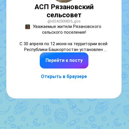
АСП Рязановский
сельсовет
@id242000835_gos
Уважаемые жители Рязановского 
сельского поселения!

С 30 апреля по 12 июня на территории всей 
Республики Башкортостан установлен 
особый противопожарный режим. Эта мера 
Перейти к посту
введена для максимального снижения 
рисков возникновения как природных 
пожаров, так и тех, что могут угрожать 
Открыть в браузере
нашим населенным пунктам. Повышенная 
готовность – это наша общая 
ответственность в этот пожароопасный 
период.

В связи с этим, на территории нашего 
сельского поселения продолжаются 
активные профилактические рейды. Особое 
внимание уделяется соблюдению 