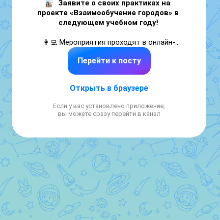
Заявите о своих практиках на 
проекте «Взаимообучение городов» в 
следующем учебном году! 
👩‍💻 Мероприятия проходят в онлайн-
формате. 

Перейти к посту
Заявку на организацию онлайн-мероприятия 
в 2026-2027 учебном году можно заполнить 
Открыть в браузере
до 6 июня 2026 года по 
ссылке
Если у вас установлено приложение,
В проекте принимают участие 1675 
вы можете сразу перейти в канал
организация из 122 городов России, что 
даёт возможность: 

✅ узнать об успешных инновационных 
практиках

✅ применить их в муниципальной системе 
образования

✅ поделиться своим опытом с коллегами из 
других регионов. 

Организаторы и спикеры дистанционных 
мероприятий получают благодарственные 