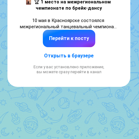
🏆 
1 место на межрегиональном 
чемпионате по брейк-дансу
10 мая в Красноярске состоялся 
межрегиональный танцевальный чемпионат 
по брейк-дансу «Алхимия 2026»! 

Перейти к посту
Лучшие танцоры со всего региона 
собрались в медиацентре Афонтово, чтобы 
Открыть в браузере
показать свое мастерство, энергию и стиль 
🔥 
Если у вас установлено приложение,
вы можете сразу перейти в канал
🥇 Курашов Савелий, ученик 1 Г класса 
Лицея № 1
 завоевал 1 место в номинации 
«Breaking bboy solo 2017-2018»! 

Поздравляем Савелия с блистательной 
победой! 👏

#ОбразованиеКрасноярск

#ШколыКрасноярска