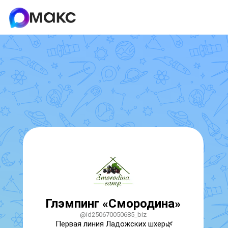
Глэмпинг «Смородина»
@id250670050685_biz
Первая линия Ладожских шхер🌿
