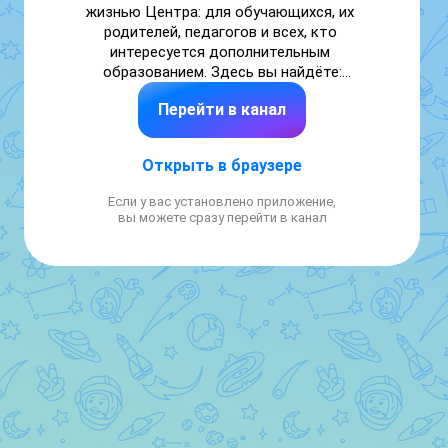
жизнью Центра: для обучающихся, их 
родителей, педагогов и всех, кто 
интересуется дополнительным 
образованием. Здесь вы найдёте:

✅️свежие новости о жизни «Савитара»;

Перейти в канал
✅️анонсы мероприятий, конкурсов и 
мастер‑классов;

✅️фото- и видеоотчёты с событий;

Открыть в браузере
✅️важную информацию для родителей и 
обучающихся.
Если у вас установлено приложение,
вы можете сразу перейти в канал