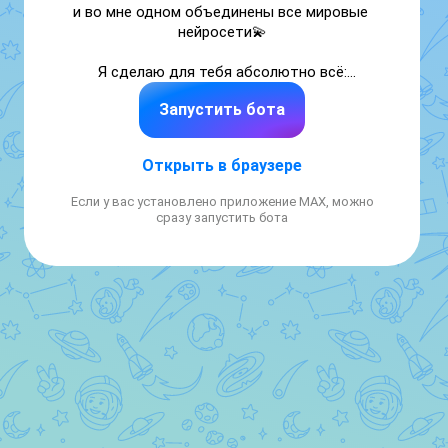
и во мне одном объединены все мировые 
нейросети💫

Я сделаю для тебя абсолютно всё:

🎈найду в поиске

Запустить бота
🎈выполню любую работу

🎈нарисую и зафотошоплю

🎈создам музыку, видео и мн. и др.
Открыть в браузере
Если у вас установлено приложение MAX, можно
сразу запустить бота