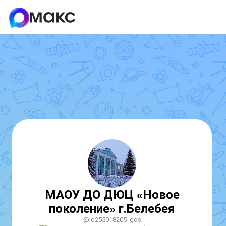
МАОУ ДО ДЮЦ «Новое
поколение» г.Белебея
@id255018205_gos