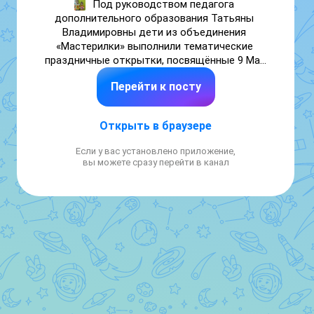
Под руководством педагога 
дополнительного образования Татьяны 
Владимировны дети из объединения 
«Мастерилки» выполнили тематические 
праздничные открытки, посвящённые 9 Мая 
— Дню Победы.

Перейти к посту
Дети с большим интересом изготовили 
поздравительные изделия.

Данная деятельность способствует 
Открыть в браузере
воспитанию патриотизма и уважения к 
историческому наследию страны среди 
Если у вас установлено приложение,
подрастающего поколения.

вы можете сразу перейти в канал
#Новоепоколение #Белебей 
#МАОУДОДЮЦНовоепоколение 
#Мастерилки