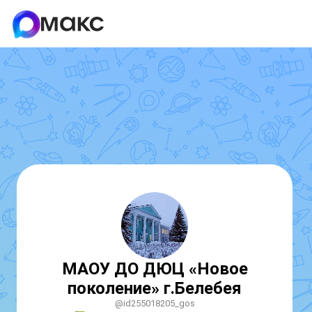
МАОУ ДО ДЮЦ «Новое
поколение» г.Белебея
@id255018205_gos