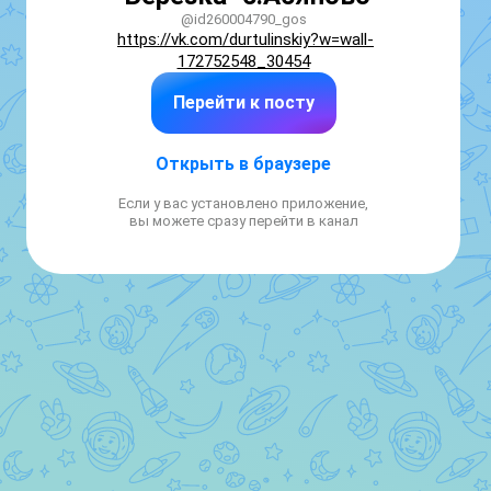
@id260004790_gos
https://vk.com/durtulinskiy?w=wall-
172752548_30454
Перейти к посту
Открыть в браузере
Если у вас установлено приложение,
вы можете сразу перейти в канал