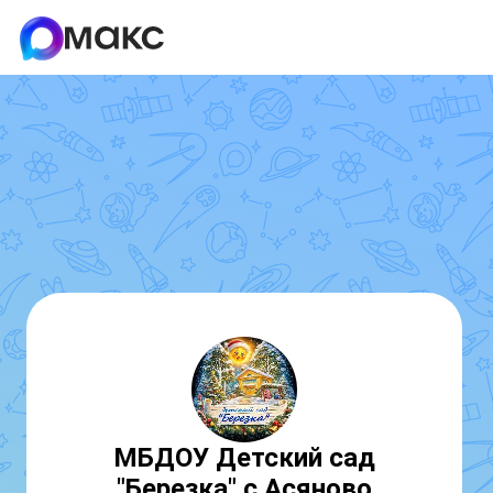
МБДОУ Детский сад
"Березка" с.Асяново