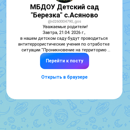
МБДОУ Детский сад
"Березка" с.Асяново
@id260004790_gos
Уважаемые родители!

Завтра, 21.04. 2026 г., 

в нашем детском саду будут проводиться 
антитеррористические учения по отработке 
ситуации "Проникновение на территорию 
дошкольного учреждения". Учения плановые, 
Перейти к посту
просьба всем соблюдать спокойствие.
Открыть в браузере