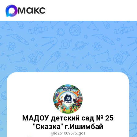
МАДОУ детский сад № 25
"Сказка" г.Ишимбай
@id261009576_gos