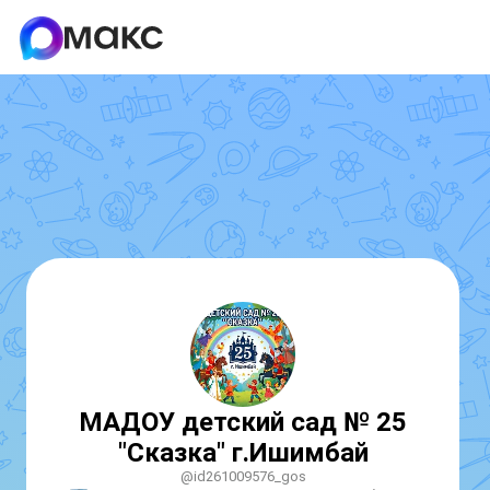
МАДОУ детский сад № 25
"Сказка" г.Ишимбай
@id261009576_gos