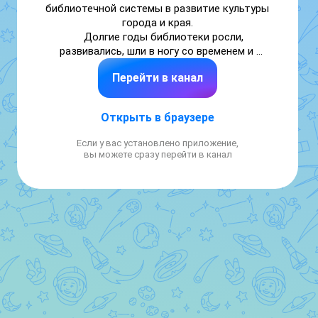
библиотечной системы в развитие культуры 
города и края.

     Долгие годы библиотеки росли, 
развивались, шли в ногу со временем и 
сегодня Централизованная библиотечная 
Перейти в канал
система г. Ессентуки является духовным, 
культурным, образовательным и 
информационным центром.

Открыть в браузере
     В 1977 году в городе была создана ЦБС, 
которая в настоящее время включает в 
Если у вас установлено приложение,
себя шесть библиотек.
вы можете сразу перейти в канал