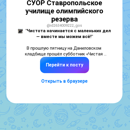
СУОР Ставропольское
училище олимпийского
резерва
@id2634009222_gos
"Чистота начинается с маленьких дел 
— вместе мы можем всё!"
В прошлую пятницу на Даниловском 
кладбище прошёл субботник «Чистая 
Память» в рамках акции «Мы за чистоту». 
Перейти к посту
Люди собирались, чтобы привести в 
порядок военные захоронения. 

Открыть в браузере
Особое признание и благодарность нашим 
студентам СУОР, которые стали активными 
участниками этого важного события. Такая 
работа — не просто уборка территории. Это 
прямое выражение благодарности тем, кто 
ценой собственной жизни защитил наше 
будущее. Это знак того, что подвиг не 
забыт, а память жива.
