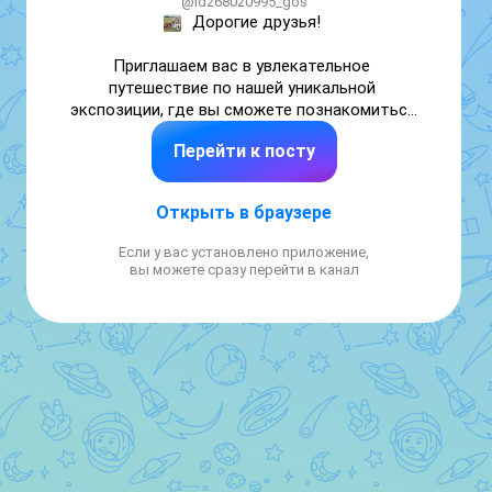
@id268020995_gos
Дорогие друзья! 

Приглашаем вас в увлекательное 
путешествие по нашей уникальной 
экспозиции, где вы сможете познакомиться 
с ярчайшими экспонатами археологических 
Перейти к посту
фондов музея! Вы увидите удивительные 
артефакты, охватывающие время от эпохи 
бронзы до Нового времени, которые 
Открыть в браузере
расскажут о различных аспектах жизни 
древних обитателей нашего региона.
Если у вас установлено приложение,
вы можете сразу перейти в канал