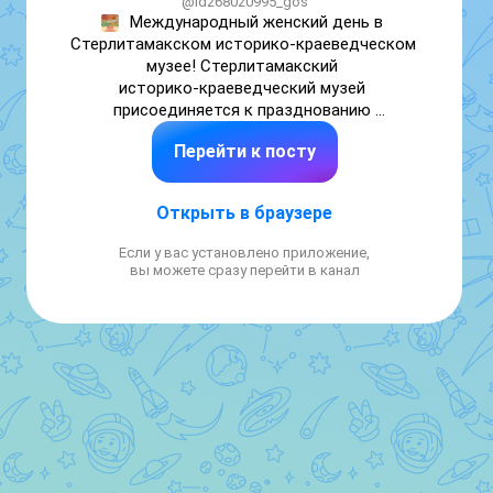
@id268020995_gos
Международный женский день в 
Стерлитамакском историко‑краеведческом 
музее! Стерлитамакский 
историко‑краеведческий музей 
присоединяется к празднованию 
Международного женского дня и с 
Перейти к посту
радостью приглашает вас на 
Республиканскую музейную акцию 
«Весенний комплимент»! В честь праздника 
Открыть в браузере
мы дарим бесплатное посещение музея 7 
марта, всем женщинам, а также мамам с 
Если у вас установлено приложение,
детьми!
вы можете сразу перейти в канал